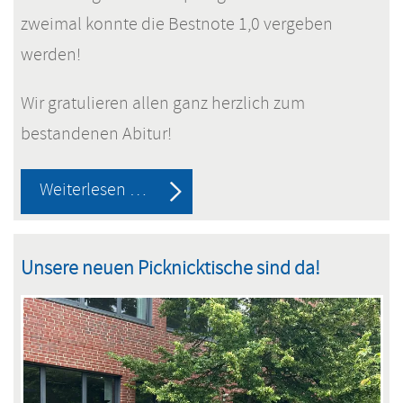
zweimal konnte die Bestnote 1,0 vergeben
werden!
Wir gratulieren allen ganz herzlich zum
bestandenen Abitur!
Sie
Weiterlesen …
haben
es
Unsere neuen Picknicktische sind da!
geschafft!