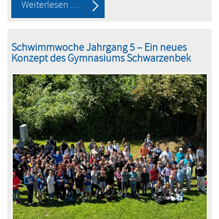
Europa
Weiterlesen …
im
Blog
Schwimmwoche Jahrgang 5 – Ein neues
Konzept des Gymnasiums Schwarzenbek