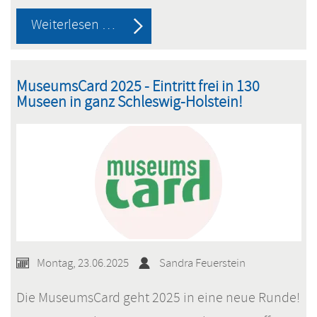
Unsere
Weiterlesen …
neuen
Picknicktische
MuseumsCard 2025 - Eintritt frei in 130
sind
Museen in ganz Schleswig-Holstein!
da!
Montag, 23.06.2025
Sandra Feuerstein
Die MuseumsCard geht 2025 in eine neue Runde!