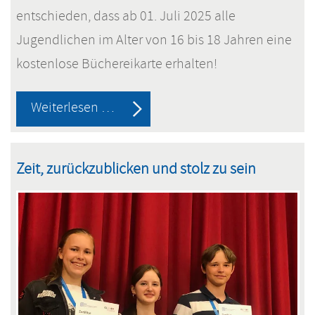
entschieden, dass ab 01. Juli 2025 alle
Jugendlichen im Alter von 16 bis 18 Jahren eine
kostenlose Büchereikarte erhalten!
Ab
Weiterlesen …
Juli:
Kostenlose
Zeit, zurückzublicken und stolz zu sein
Büchereikarten
für
Jugendliche
von
16-
18