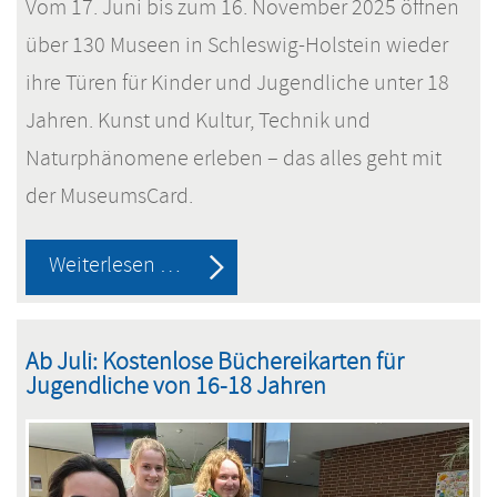
Vom 17. Juni bis zum 16. November 2025 öffnen
über 130 Museen in Schleswig-Holstein wieder
ihre Türen für Kinder und Jugendliche unter 18
Jahren. Kunst und Kultur, Technik und
Naturphänomene erleben – das alles geht mit
der MuseumsCard.
MuseumsCard
Weiterlesen …
2025
-
Ab Juli: Kostenlose Büchereikarten für
Eintritt
Jugendliche von 16-18 Jahren
frei
in
130