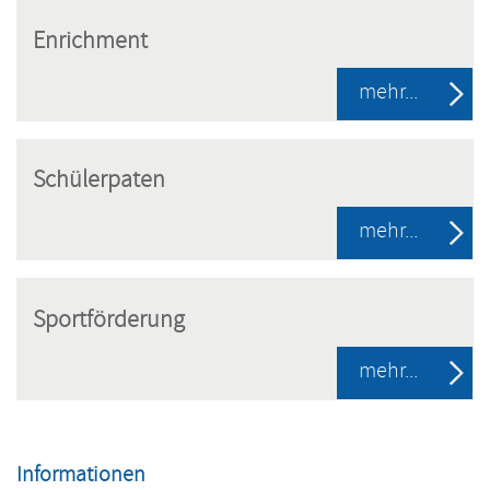
Enrichment
mehr...
Schülerpaten
mehr...
Sportförderung
mehr...
Navigation
überspringen
Informationen