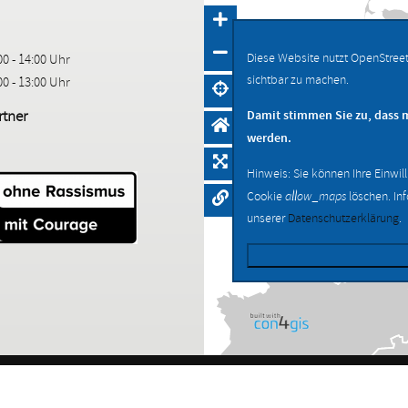
Diese Website nutzt OpenStree
00 - 14:00 Uhr
sichtbar zu machen.
00 - 13:00 Uhr
tner
Damit stimmen Sie zu, dass 
werden.
Hinweis: Sie können Ihre Einwil
Cookie
allow_maps
löschen. In
unserer
Datenschutzerklärung
.
Navigation
überspringen
Kontakt
Impressum
Datenschutz
Barrierefreiheit