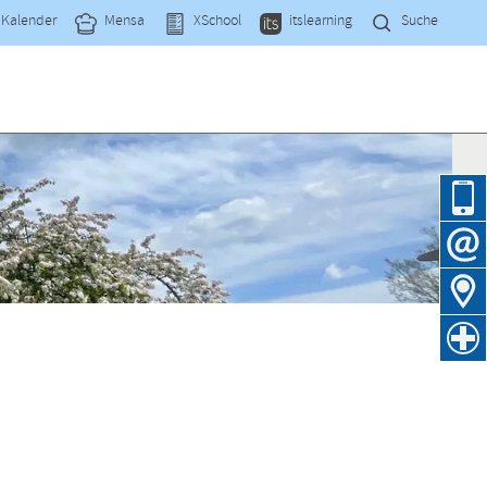
Navi
Kalender
Mensa
XSchool
itslearning
Suche
übe
Navig
übers