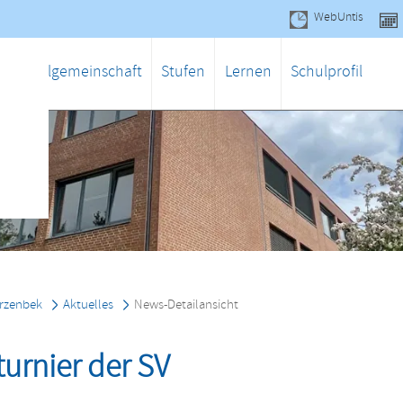
WebUntis
gen
Schulgemeinschaft
Stufen
Lernen
Schulprofil
rzenbek
Aktuelles
News-Detailansicht
turnier der SV