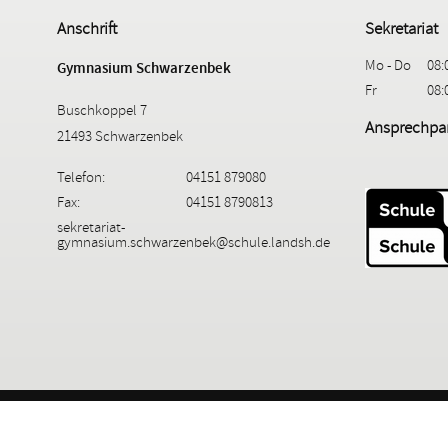
Anschrift
Sekretariat
Mo - Do
08:
Gymnasium Schwarzenbek
Fr
08:
Buschkoppel 7
Ansprechpar
21493 Schwarzenbek
Telefon:
04151 879080
Fax:
04151 8790813
sekretariat-
gymnasium.schwarzenbek@schule.landsh.de