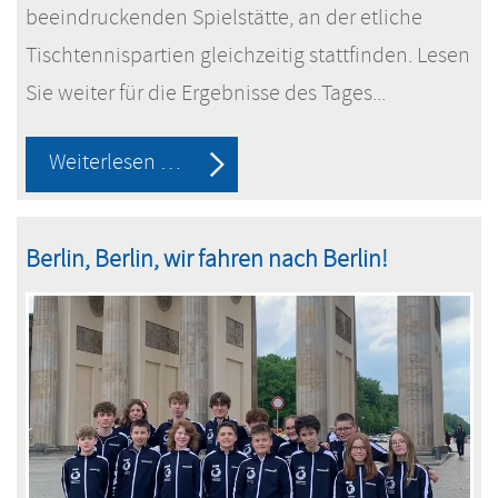
beeindruckenden Spielstätte, an der etliche
Tischtennispartien gleichzeitig stattfinden. Lesen
Sie weiter für die Ergebnisse des Tages...
Bundesfinale
Weiterlesen …
Berlin:
Die
Berlin, Berlin, wir fahren nach Berlin!
Spiele
haben
begonnen