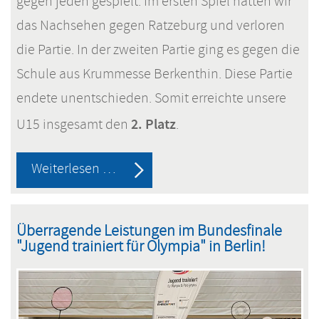
gegen jeden gespielt. Im ersten Spiel hatten wir
das Nachsehen gegen Ratzeburg und verloren
die Partie. In der zweiten Partie ging es gegen die
Schule aus Krummesse Berkenthin. Diese Partie
endete unentschieden. Somit erreichte unsere
2. Platz
U15 insgesamt den
.
2.
Weiterlesen …
Platz
im
Überragende Leistungen im Bundesfinale
Fußball
"Jugend trainiert für Olympia" in Berlin!
U15
Mädchen