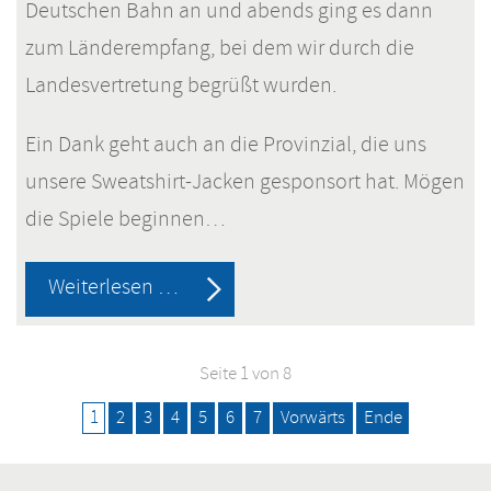
Deutschen Bahn an und abends ging es dann
zum Länderempfang, bei dem wir durch die
Landesvertretung begrüßt wurden.
Ein Dank geht auch an die Provinzial, die uns
unsere Sweatshirt-Jacken gesponsort hat. Mögen
die Spiele beginnen…
Berlin,
Weiterlesen …
Berlin,
wir
Seite 1 von 8
fahren
1
2
3
4
5
6
7
Vorwärts
Ende
nach
Berlin!