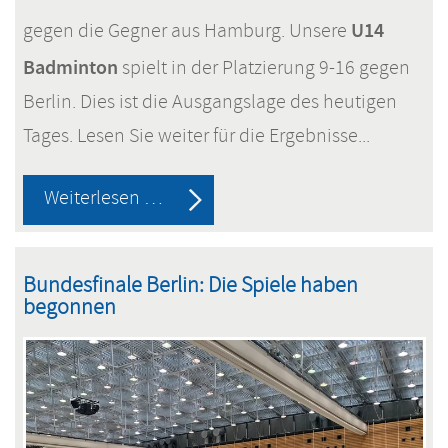
U14
gegen die Gegner aus Hamburg. Unsere
Badminton
spielt in der Platzierung 9-16 gegen
Berlin. Dies ist die Ausgangslage des heutigen
Tages. Lesen Sie weiter für die Ergebnisse...
Überragende
Weiterlesen …
Leistungen
im
Bundesfinale Berlin: Die Spiele haben
Bundesfinale
begonnen
"Jugend
trainiert
für
Olympia"