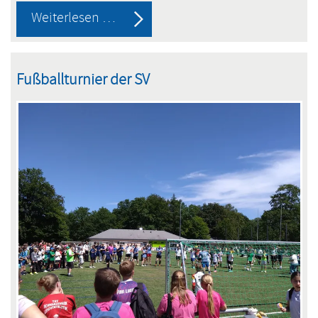
Schwarzenbeker
Weiterlesen …
Tischtennis-
Talente
Fußballturnier der SV
werden
Vizemeister
beim
Bundesfinale
in
Berlin