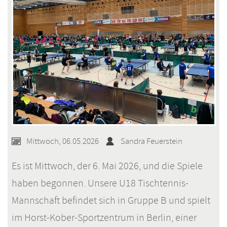
in
Berlin!
Mittwoch, 06.05.2026
Sandra Feuerstein
Es ist Mittwoch, der 6. Mai 2026, und die Spiele
haben begonnen. Unsere U18 Tischtennis-
Mannschaft befindet sich in Gruppe B und spielt
im Horst-Kober-Sportzentrum in Berlin, einer