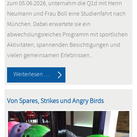
zum 05.06.2026, unternahm die Q1d mit Herrn
Neumann und Frau Boll eine Studienfahrt nach
München. Dabei erwartete sie ein
abwechslungsreiches Programm mit sportlichen
Aktivitäten, spannenden Besichtigungen und
vielen gemeinsamen Erlebnissen...
Studienfahrt
Weiterlesen …
der
Q1d
Von Spares, Strikes und Angry Birds
nach
München