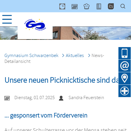
Navig
über
Gymnasium Schwarzenbek
Aktuelles
News-
Detailansicht
Unsere neuen Picknicktische sind da!
Dienstag, 01.07.2025
Sandra Feuerstein
... gesponsert vom Förderverein
Auf unserer Schulterrasse vor der Mensa stehen seit