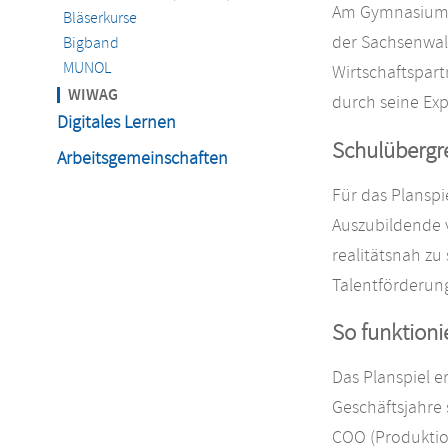
Am Gymnasium S
Bläserkurse
der Sachsenwald
Bigband
MUNOL
Wirtschaftspart
WIWAG
durch seine Exp
Digitales Lernen
Schulübergre
Arbeitsgemeinschaften
Für das Planspi
Auszubildende v
realitätsnah zu
Talentförderun
So funktion
Das Planspiel 
Geschäftsjahre 
COO (Produktio