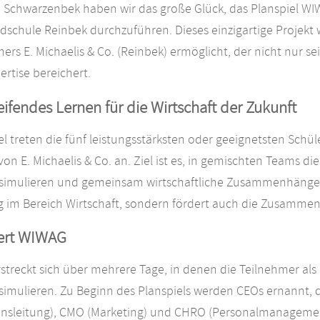
chwarzenbek haben wir das große Glück, das Planspiel W
schule Reinbek durchzuführen. Dieses einzigartige Projekt 
ners E. Michaelis & Co. (Reinbek) ermöglicht, der nicht nur s
ertise bereichert.
ifendes Lernen für die Wirtschaft der Zukunft
el treten die fünf leistungsstärksten oder geeignetsten Schü
on E. Michaelis & Co. an. Ziel ist es, in gemischten Teams 
 simulieren und gemeinsam wirtschaftliche Zusammenhänge zu
g im Bereich Wirtschaft, sondern fördert auch die Zusamme
iert WIWAG
erstreckt sich über mehrere Tage, in denen die Teilnehmer 
simulieren. Zu Beginn des Planspiels werden CEOs ernannt, d
nsleitung), CMO (Marketing) und CHRO (Personalmanagemen