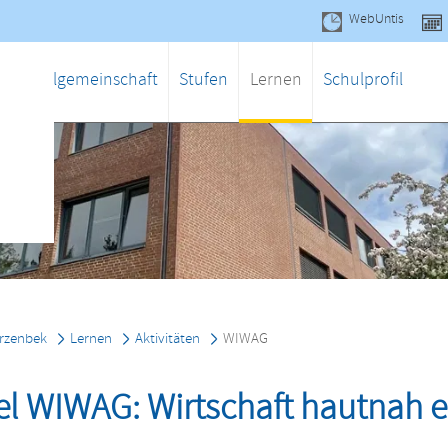
WebUntis
gen
Schulgemeinschaft
Stufen
Lernen
Schulprofil
rzenbek
Lernen
Aktivitäten
WIWAG
el WIWAG: Wirtschaft hautnah 