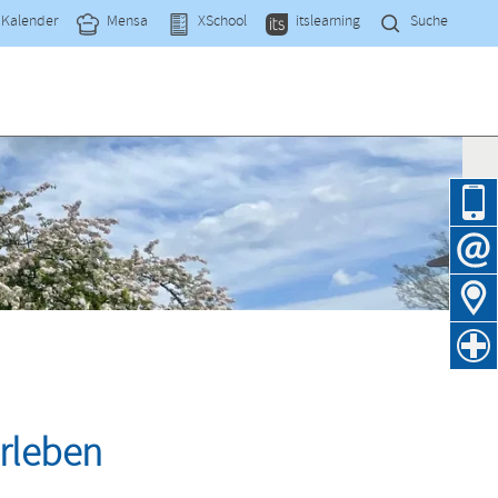
Navi
Kalender
Mensa
XSchool
itslearning
Suche
übe
Navig
übers
erleben