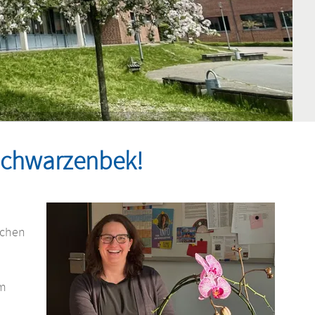
Schwarzenbek!
schen
um