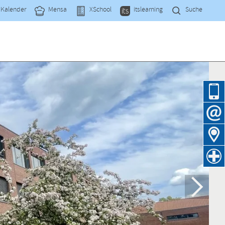
Navi
Kalender
Mensa
XSchool
itslearning
Suche
übe
Navig
übers