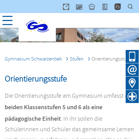
Navig
über
Gymnasium Schwarzenbek
Stufen
Orientierungsstufe
Orientierungsstufe
die
Die Orientierungsstufe am Gymnasium umfasst
beiden Klassenstufen 5 und 6 als eine
pädagogische Einheit
. In ihr sollen die
Schülerinnen und Schüler das gemeinsame Lernen