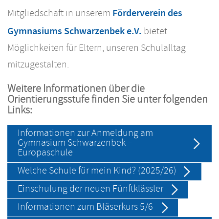
Förderverein des
Mitgliedschaft in unserem
Gymnasiums Schwarzenbek e.V.
bietet
Möglichkeiten für Eltern, unseren Schulalltag
mitzugestalten.
Weitere Informationen über die
Orientierungsstufe finden Sie unter folgenden
Links:
Informationen zur Anmeldung am
Gymnasium Schwarzenbek –
Europaschule
Welche Schule für mein Kind? (2025/26)
Einschulung der neuen Fünftklässler
Informationen zum Bläserkurs 5/6