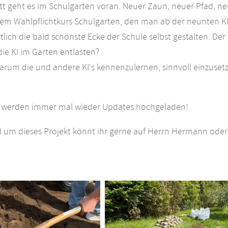
ritt geht es im Schulgarten voran. Neuer Zaun, neuer Pfad, ne
m Wahlpflichtkurs Schulgarten, den man ab der neunten Kl
lich die bald schönste Ecke der Schule selbst gestalten. Der
ie KI im Garten entlasten?
arum die und andere KI‘s kennenzulernen, sinnvoll einzusetz
te werden immer mal wieder Updates hochgeladen!
d um dieses Projekt könnt ihr gerne auf Herrn Hermann ode