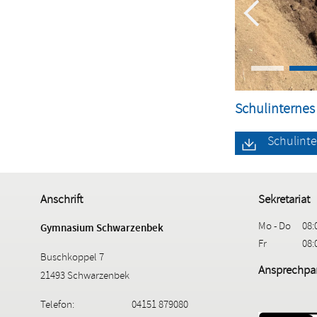
Schulinternes
Schulint
Anschrift
Sekretariat
Mo - Do
08:
Gymnasium Schwarzenbek
Fr
08:
Buschkoppel 7
Ansprechpar
21493 Schwarzenbek
Telefon:
04151 879080