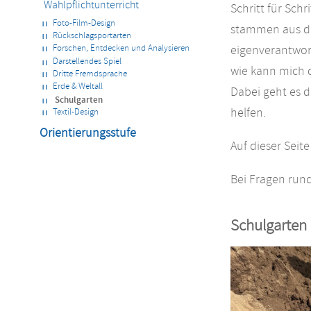
Wahlpflichtunterricht
Schritt für Sch
Foto-Film-Design
stammen aus de
Rückschlagsportarten
eigenverantwort
Forschen, Entdecken und Analysieren
Darstellendes Spiel
wie kann mich d
Dritte Fremdsprache
Erde & Weltall
Dabei geht es d
Schulgarten
helfen.
Textil-Design
Orientierungsstufe
Auf dieser Sei
Bei Fragen run
Schulgarten