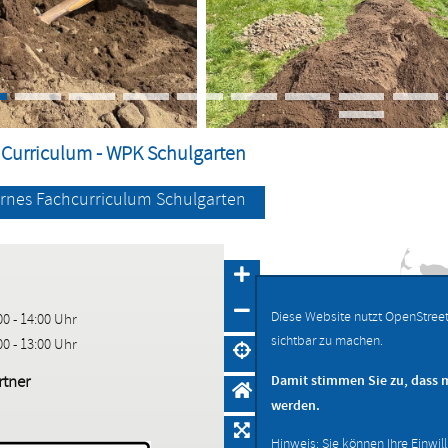
 Curriculum - WPK Schulgarten
ernes Fachcurriculum Schulgarten
Diese Website nutzt OpenStree
00 - 14:00 Uhr
sichtbar zu machen.
00 - 13:00 Uhr
tner
Damit stimmen Sie zu, dass 
werden.
Hinweis: Sie können Ihre Einwil