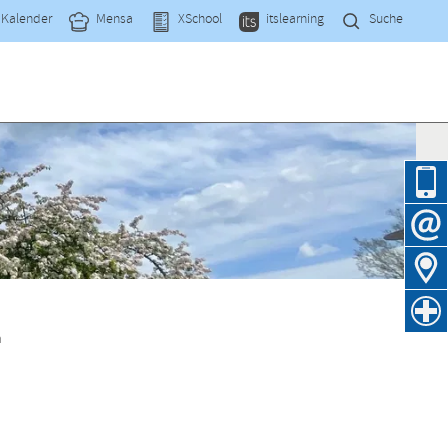
Navi
Kalender
Mensa
XSchool
itslearning
Suche
übe
Navig
übers
n