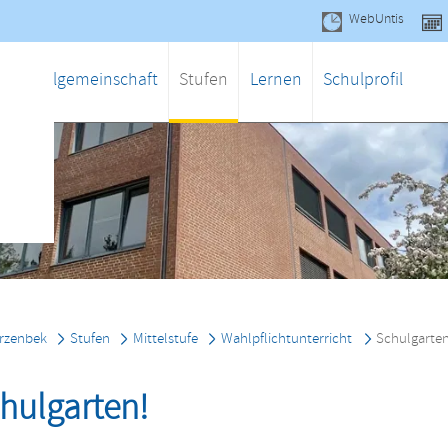
WebUntis
gen
Schulgemeinschaft
Stufen
Lernen
Schulprofil
rzenbek
Stufen
Mittelstufe
Wahlpflichtunterricht
Schulgarte
chulgarten!