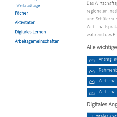
Das Wirtschaft
Werkstatttage
regionalen, na
Fächer
und Schüler su
Aktivitäten
Wirtschaftspra
Digitales Lernen
während des Pr
Arbeitsgemeinschaften
Alle wichtig
Antrag_a
Rahmenbe
Wirtscha
Wirtschaf
Digitales A
Digitales An