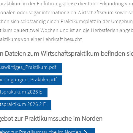
spraktikum in der Einführungsphase dient der Erkundung vo
tionalen oder sogar internationalen Wirtschaftsraum sowie 
chen sich selbständig einen Praktikumsplatz in der Umgebu
ktikum dauert zwei Wochen und ist an die Herbstferien ang
aktikums von einer Lehrkraft besucht.
en Dateien zum Wirtschaftspraktikum befinden s
uswärtiges_Praktikum.pdf
dingungen_Praktika.pdf
ftspraktikum 2026 E
tspraktikum 2026.2 E
ngebot zur Praktikumssuche im Norden
gebot zur Praktikumssuche im Norden