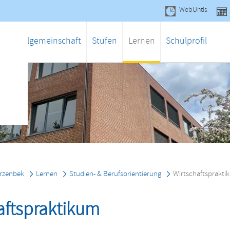
WebUntis
gen
Schulgemeinschaft
Stufen
Lernen
Schulprofil
rzenbek
Lernen
Studien- & Berufsorientierung
Wirtschaftsprakti
aftspraktikum