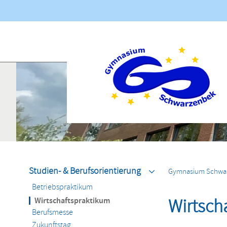
Navigation
übersprin
Aktuelles
Navigation
überspringen
Studien- & Berufsorientierung
Gymnasium Schwa
Betriebspraktikum
Wirtschaftspraktikum
Wirtsch
Berufsmesse
Zukunftstag