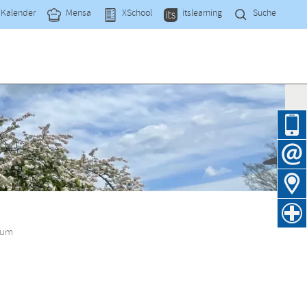
Navi
Kalender
Mensa
XSchool
itslearning
Suche
übe
Navig
übers
kum