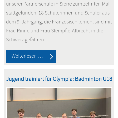
unserer Partnerschule in Sierre zum zehnten Mal
stattgefunden. 18 Schülerinnen und Schüler aus
dem 9. Jahrgang, die Französisch lernen, sind mit
Frau Rinne und Frau Stempfle-Albrecht in die
Schweiz gefahren.
Schüleraustausch
Weiterlesen …
mit
unserer
Jugend trainiert für Olympia: Badminton U18
Partnerschule
„CO
Goubing“
in