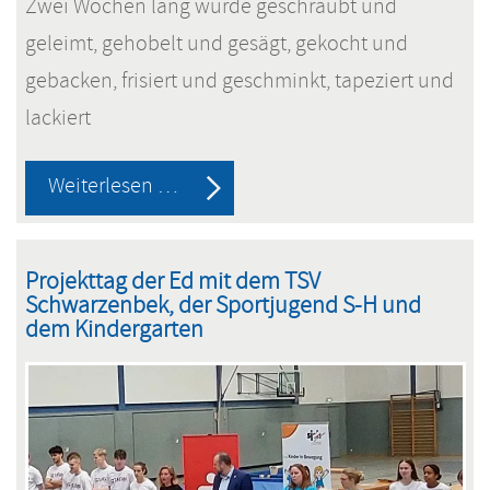
Zwei Wochen lang wurde geschraubt und
geleimt, gehobelt und gesägt, gekocht und
gebacken, frisiert und geschminkt, tapeziert und
lackiert
Gymnasium
Weiterlesen …
Schwarzenbek
entdeckt
Projekttag der Ed mit dem TSV
Berufsfelderprobung
Schwarzenbek, der Sportjugend S-H und
dem Kindergarten