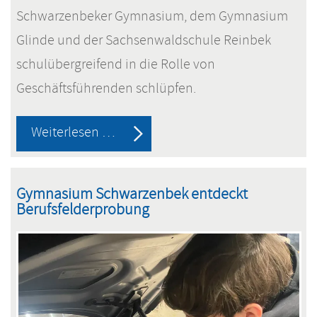
Schwarzenbeker Gymnasium, dem Gymnasium
Glinde und der Sachsenwaldschule Reinbek
schulübergreifend in die Rolle von
Geschäftsführenden schlüpfen.
WIWAG
Weiterlesen …
-
eine
Gymnasium Schwarzenbek entdeckt
Woche
Berufsfelderprobung
als
CEO