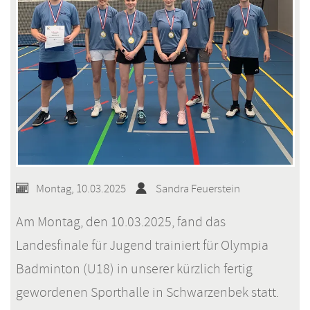
der
französischsprachigen
Schweiz
Montag, 10.03.2025
Sandra Feuerstein
Am Montag, den 10.03.2025, fand das
Landesfinale für Jugend trainiert für Olympia
Badminton (U18) in unserer kürzlich fertig
gewordenen Sporthalle in Schwarzenbek statt.