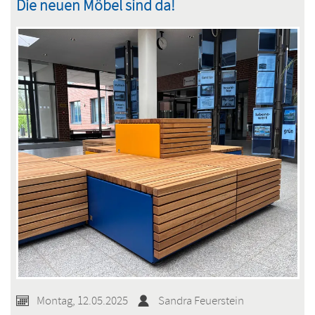
Die neuen Möbel sind da!
Olympia
-
Fußball
U15
Jungen
Montag, 12.05.2025
Sandra Feuerstein