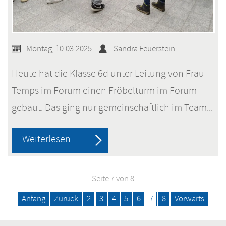
Montag, 10.03.2025
Sandra Feuerstein
Heute hat die Klasse 6d unter Leitung von Frau
Temps im Forum einen Fröbelturm im Forum
gebaut. Das ging nur gemeinschaftlich im Team...
Türmchenbau
Weiterlesen …
im
Team
Seite 7 von 8
Anfang
Zurück
2
3
4
5
6
7
8
Vorwärts