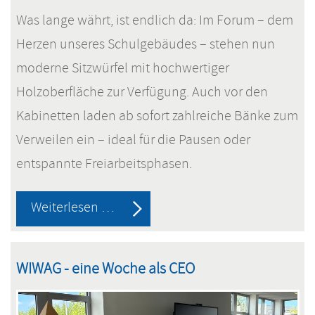
Was lange währt, ist endlich da: Im Forum – dem
Herzen unseres Schulgebäudes – stehen nun
moderne Sitzwürfel mit hochwertiger
Holzoberfläche zur Verfügung. Auch vor den
Kabinetten laden ab sofort zahlreiche Bänke zum
Verweilen ein – ideal für die Pausen oder
entspannte Freiarbeitsphasen.
Die
Weiterlesen …
neuen
Möbel
WIWAG - eine Woche als CEO
sind
da!