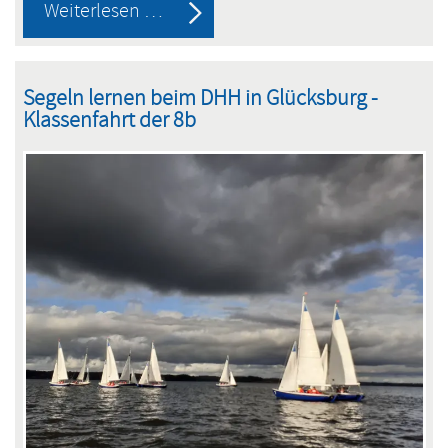
Klassenfahrt
Weiterlesen …
der
8c
Segeln lernen beim DHH in Glücksburg -
in
Klassenfahrt der 8b
den
Harz