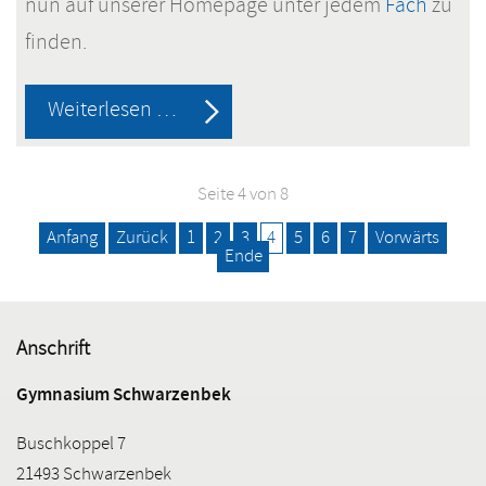
nun auf unserer Homepage unter jedem
Fach
zu
finden.
Unsere
Weiterlesen …
schulinternen
Fachcurricula
Seite 4 von 8
sind
Anfang
Zurück
1
2
3
4
5
6
7
Vorwärts
nun
Ende
online!
Anschrift
Gymnasium Schwarzenbek
Buschkoppel 7
21493 Schwarzenbek