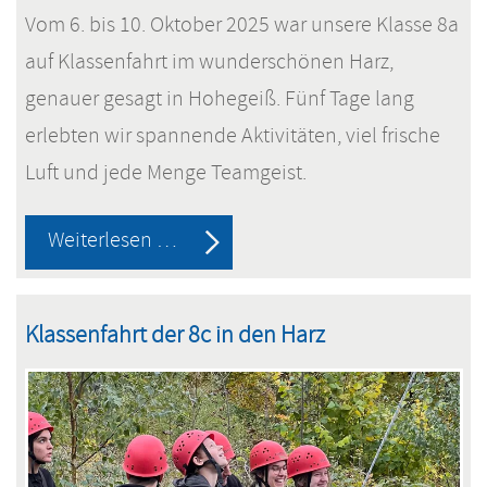
Vom 6. bis 10. Oktober 2025 war unsere Klasse 8a
auf Klassenfahrt im wunderschönen Harz,
genauer gesagt in Hohegeiß. Fünf Tage lang
erlebten wir spannende Aktivitäten, viel frische
Luft und jede Menge Teamgeist.
Klassenfahrt
Weiterlesen …
der
8a
Klassenfahrt der 8c in den Harz
nach
Hohegeiß