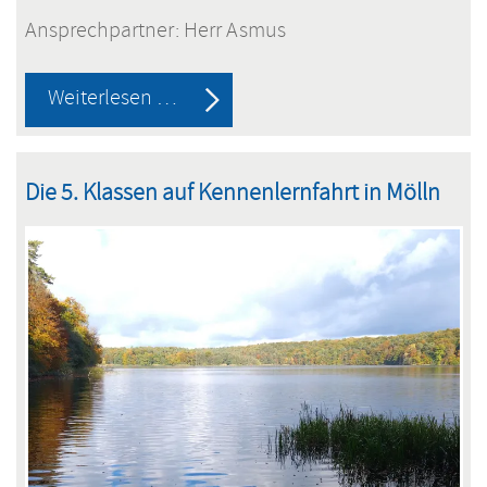
Ansprechpartner: Herr Asmus
Eine
Weiterlesen …
neue
AG
Die 5. Klassen auf Kennenlernfahrt in Mölln
-
3D
Design
&
Druck