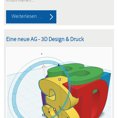
informieren...
Berufliche
Weiterlesen …
Woche
am
Eine neue AG - 3D Design & Druck
Schwarzenbeker
Gymnasium