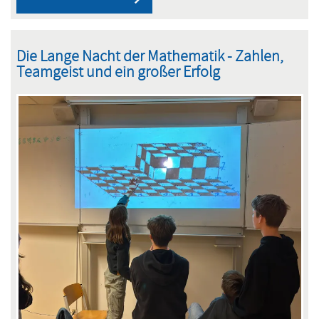
wäre,
wenn
Die Lange Nacht der Mathematik - Zahlen,
es
Teamgeist und ein großer Erfolg
den
Förderverein
des
Gymnasiums
Schwarzenbek
nicht
gäbe?