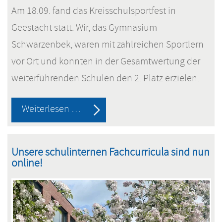
Am 18.09. fand das Kreisschulsportfest in
Geestacht statt. Wir, das Gymnasium
Schwarzenbek, waren mit zahlreichen Sportlern
vor Ort und konnten in der Gesamtwertung der
weiterführenden Schulen den 2. Platz erzielen.
Ein
Weiterlesen …
erfolgreicher
Tag
Unsere schulinternen Fachcurricula sind nun
für
online!
die
Leichtathleten
aus