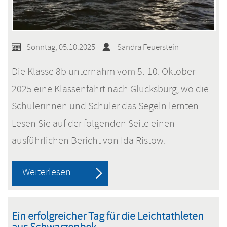
Sonntag, 05.10.2025
Sandra Feuerstein
Die Klasse 8b unternahm vom 5.-10. Oktober
2025 eine Klassenfahrt nach Glücksburg, wo die
Schülerinnen und Schüler das Segeln lernten.
Lesen Sie auf der folgenden Seite einen
ausführlichen Bericht von Ida Ristow.
Segeln
Weiterlesen …
lernen
beim
Ein erfolgreicher Tag für die Leichtathleten
DHH