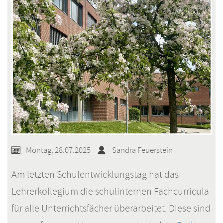
Schwarzenbek
Montag, 28.07.2025
Sandra Feuerstein
Am letzten Schulentwicklungstag hat das
Lehrerkollegium die schulinternen Fachcurricula
für alle Unterrichtsfächer überarbeitet. Diese sind