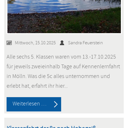
Mittwoch, 15.10.2025
Sandra Feuerstein
Alle sechs 5. Klassen waren vom 13.-17.10.2025
für jeweils zweieinhalb Tage auf Kennenlernfahrt
in Mölln. Was die 5c alles unternommen und
erlebt hat, erfahrt ihr hier...
Die
Weiterlesen …
5.
Klassen