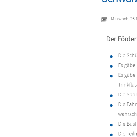
Schwarz
Mittwoch, 26.
Der Förder
Die Schü
Es gäbe 
Es gäbe 
Trinkfla
Die Spor
Die Fahr
wahrsche
Die Busf
Die Tei