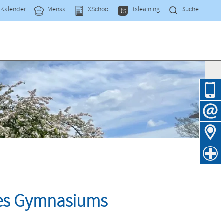
Navi
Kalender
Mensa
XSchool
itslearning
Suche
übe
Navig
übers
des Gymnasiums