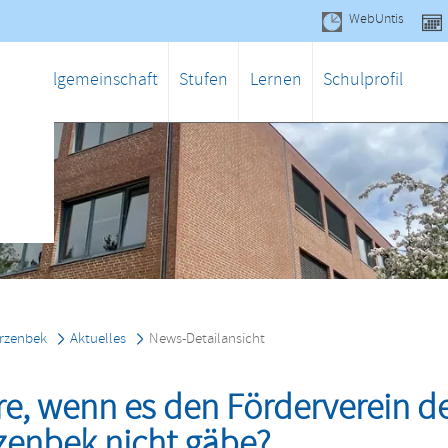
WebUntis
gen
Schulgemeinschaft
Stufen
Lernen
Schulprofil
rzenbek
Aktuelles
News-Detailansicht
e, wenn es den Förderverein 