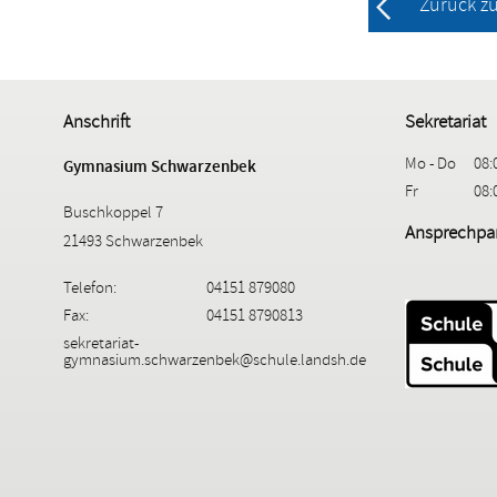
Zurück z
Anschrift
Sekretariat
Mo - Do
08:
Gymnasium Schwarzenbek
Fr
08:
Buschkoppel 7
Ansprechpar
21493 Schwarzenbek
Telefon:
04151 879080
Fax:
04151 8790813
sekretariat-
gymnasium.schwarzenbek@schule.landsh.de