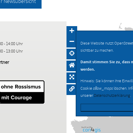
ur Newsübersicht
Diese Website nutzt OpenStree
00 - 14:00 Uhr
sichtbar zu machen.
00 - 13:00 Uhr
tner
Damit stimmen Sie zu, dass 
werden.
Hinweis: Sie können Ihre Einwil
Cookie
allow_maps
löschen. In
unserer
Datenschutzerklärung
.