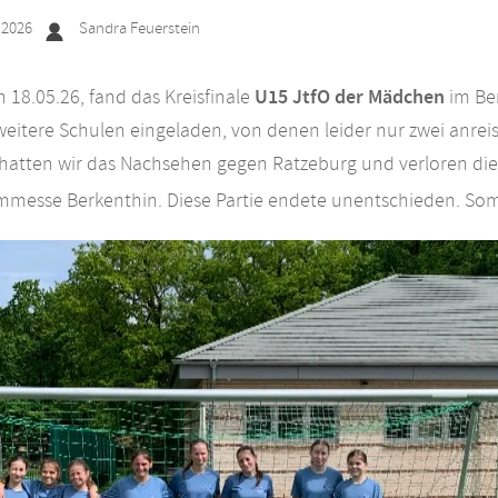
.2026
Sandra Feuerstein
U15 JtfO der Mädchen
18.05.26, fand das Kreisfinale
im Be
 weitere Schulen eingeladen, von denen leider nur zwei anre
 hatten wir das Nachsehen gegen Ratzeburg und verloren die P
mmesse Berkenthin. Diese Partie endete unentschieden. Som