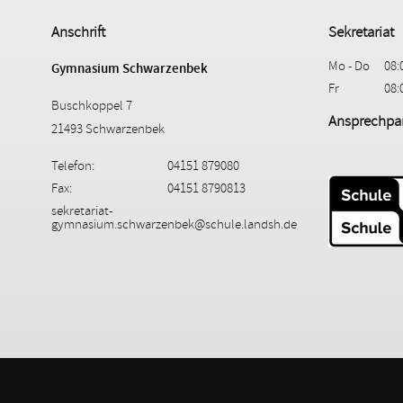
Anschrift
Sekretariat
Mo - Do
08:
Gymnasium Schwarzenbek
Fr
08:
Buschkoppel 7
Ansprechpar
21493 Schwarzenbek
Telefon:
04151 879080
Fax:
04151 8790813
sekretariat-
gymnasium.schwarzenbek@schule.landsh.de