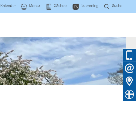
Navi
Kalender
Mensa
XSchool
itslearning
Suche
übe
Navig
übers