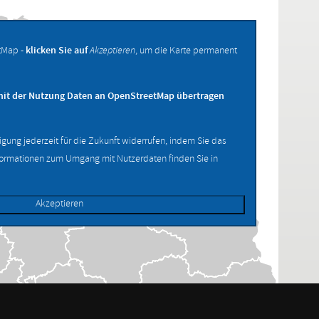
tMap -
klicken Sie auf
Akzeptieren
, um die Karte permanent
mit der Nutzung Daten an OpenStreetMap übertragen
ligung jederzeit für die Zukunft widerrufen, indem Sie das
formationen zum Umgang mit Nutzerdaten finden Sie in
Akzeptieren