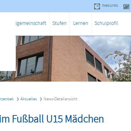
WebUntis
gen
Schulgemeinschaft
Stufen
Lernen
Schulprofil
rzenbek
Aktuelles
News-Detailansicht
z im Fußball U15 Mädchen